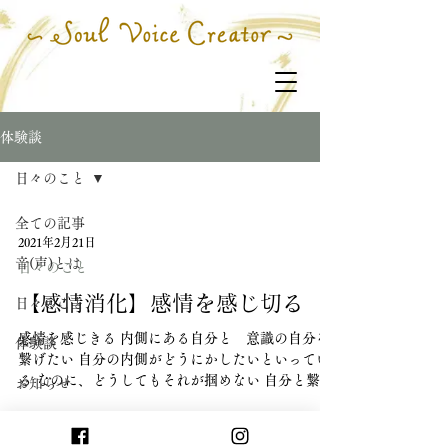
体験談
日々のこと
全ての記事
2021年2月21日
音(声)とは
日々のこと
【感情消化】感情を感じ切る
日々のこと
感情を感じきる 内側にある自分と 意識の自分を
体験談
繋げたい 自分の内側がどうにかしたいといってい
る なのに、どうしてもそれが掴めない 自分と繋が
お知らせ
りたい… そう願っているのに 意識はあちらこちら
へ 誰かの思いや出来事へ 自分から湧いてでた感情
の否定へ 過去へ未来へ 外へ内へ...